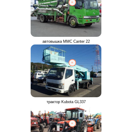
+
автовышка MMC Canter 22
+
трактор Kubota GL337
+